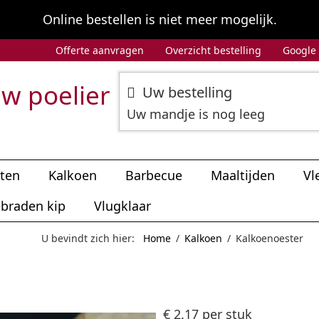
Online bestellen is niet meer mogelijk.
Offerte aanvragen
Overzicht bestelling
Google
w poelier
Uw bestelling
Uw mandje is nog leeg
iten
Kalkoen
Barbecue
Maaltijden
Vl
braden kip
Vlugklaar
U bevindt zich hier:
Home
/
Kalkoen
/
Kalkoenoester
€ 2.17
per stuk