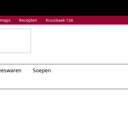
 maps
Recepten
Kruisbaak 13A
eeswaren
Soepen