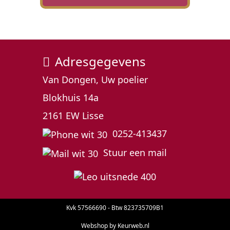
Adresgegevens
Van Dongen, Uw poelier
Blokhuis 14a
2161 EW Lisse
0252-413437
Stuur een mail
Kvk 57566690 - Btw 823735709B1
Webshop by Keurweb.nl