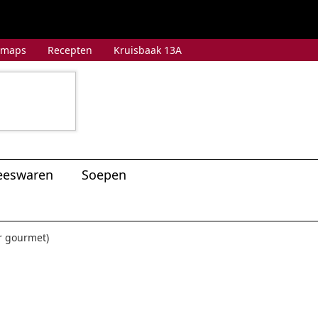
 maps
Recepten
Kruisbaak 13A
eeswaren
Soepen
r gourmet)