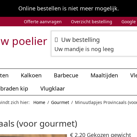
Online bestellen is niet meer mogelijk.
Offerte aanvragen
Overzicht bestelling
Google
w poelier
Uw bestelling
Uw mandje is nog leeg
iten
Kalkoen
Barbecue
Maaltijden
Vl
braden kip
Vlugklaar
vindt zich hier:
Home
/
Gourmet
/
Minuutlapjes Provincaals (voo
aals (voor gourmet)
€ 2.20
Gekozen gewicht