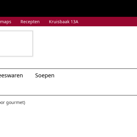
 maps
Recepten
Kruisbaak 13A
eeswaren
Soepen
oor gourmet)