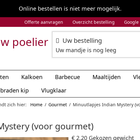
Online bestellen is niet meer mogelijk.
Offerte aanvragen
Overzicht bestelling
Google
w poelier
Uw bestelling
Uw mandje is nog leeg
iten
Kalkoen
Barbecue
Maaltijden
Vl
braden kip
Vlugklaar
ndt zich hier:
Home
/
Gourmet
/
Minuutlapjes Indian Mystery (v
Mystery (voor gourmet)
€ 2.20
Gekozen gewicht